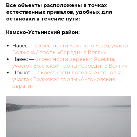
Все объекты расположены в точках
естественных привалов, удобных для
остановки в течение пути:
Камско-Устьинский район:
Навес —
окрестности Камского Устья, участок
Волжской тропы «Середина Волги»
Навес —
окрестности деревни Яшелча,
участок Волжской тропы «Середина Волги»
Приют —
окрестности поселка Антоновка,
участок Волжской тропы «Антоновские
овраги»