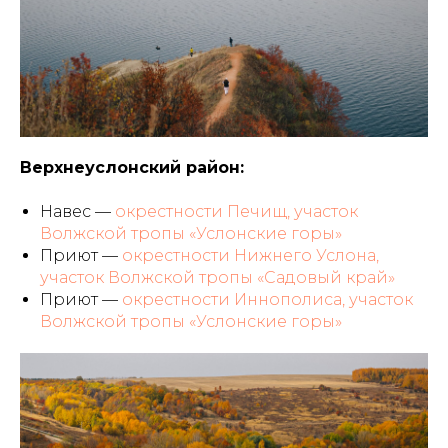
Верхнеуслонский район:
Навес —
окрестности Печищ, участок
Волжской тропы «Услонские горы»
Приют —
окрестности Нижнего Услона,
участок Волжской тропы «Садовый край»
Приют —
окрестности Иннополиса, участок
Волжской тропы «Услонские горы»