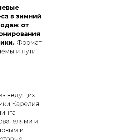
чевые
са в зимний
родаж от
ронирования
ники.
Формат
лемы и пути
из ведущих
ики Карелия
пинга
ователями и
цовым и
которые