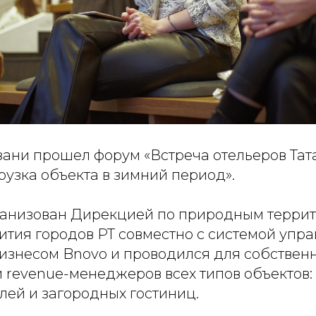
зани прошел форум «Встреча отельеров Тат
узка объекта в зимний период».
анизован Дирекцией по природным терри
ития городов РТ совместно с системой упр
изнесом Bnovo и проводился для собственн
 revenue-менеджеров всех типов объектов: 
лей и загородных гостиниц.