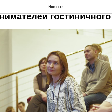
и прошел форум-встреча
Новости
нимателей гостиничного