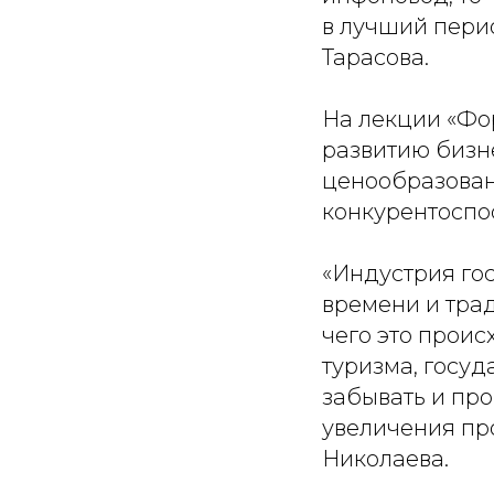
в лучший пери
Тарасова.
На лекции «Фо
развитию бизн
ценообразован
конкурентоспо
«Индустрия го
времени и трад
чего это проис
туризма, госуд
забывать и про
увеличения пр
Николаева.