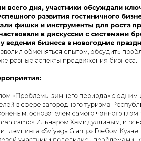
и всего дня, участники обсуждали клю
успешного развития гостиничного бизне
вали фишки и инструменты для роста п
участвовали в дискуссии с системами б
му ведения бизнеса в новогодние празд
озволил обменяться опытом, обсудить проб
кже разные аспекты продвижения бизнеса.
ероприятия:
олом «Проблемы зимнего периода» с одним 
лей в сфере загородного туризма Республ
оненым, основателем самого чанного глэм
rman camp» Ильнаром Хамидуллиным, и осн
и глэмпинга «Sviyaga Glamp» Глебом Кузне
овой участники поделились проблемами, 