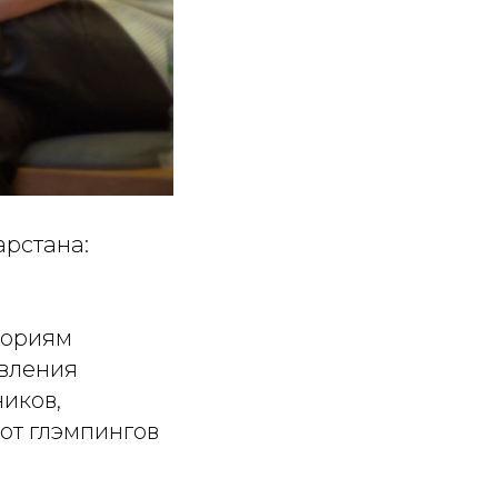
арстана:
ториям
авления
иков,
от глэмпингов