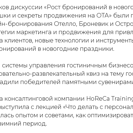
ков дискуссии «Рост бронирований в новог
шки и секреты продвижения на ОТА» были 
йн-бронирования Отелло, Броневик и Остро
тегии маркетинга и продвижения для прив
 клиентов, новые технологии и инструмент
онирований в новогодние праздники.
 системы управления гостиничным бизнесо
овательно-развлекательный квиз на тему г
радили победителей памятными сувенирами
а консалтинговой компании HoReCa Trainin
ыступила с лекцией «Что делать с персонал
лась опытом и советами, как оптимизироват
 зимний период.