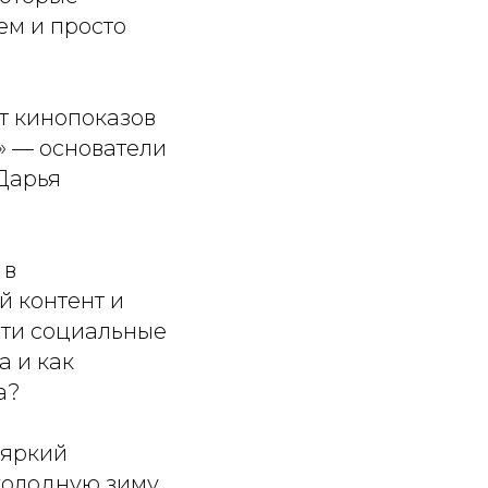
ем и просто
от кинопоказов
» — основатели
 Дарья
 в
й контент и
сти социальные
а и как
а?
 яркий
 холодную зиму