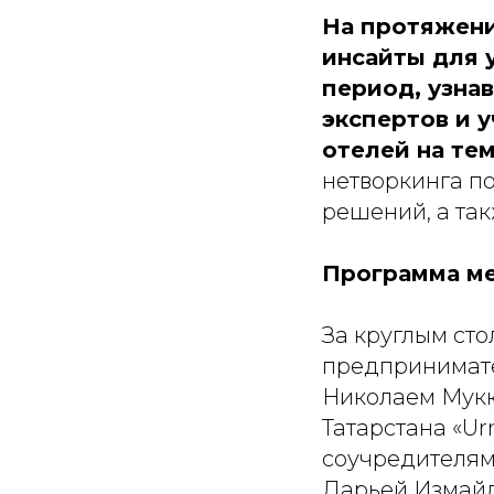
На протяжени
инсайты для 
период, узна
экспертов и 
отелей на те
нетворкинга п
решений, а та
Программа м
За круглым ст
предпринимате
Николаем Мукк
Татарстана «U
соучредителям
Дарьей Измайл