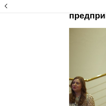
В Казан
предпри