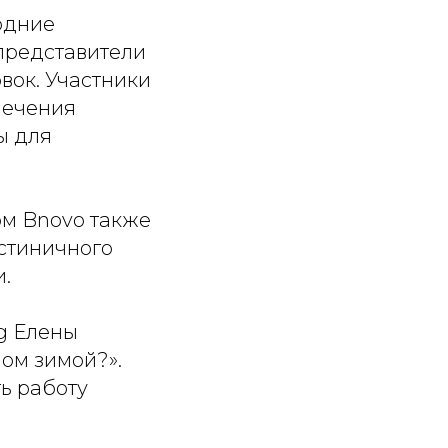
одние
представители
вок. Участники
лечения
ы для
м Bnovo также
остиничного
.
g Елены
ом зимой?».
ь работу