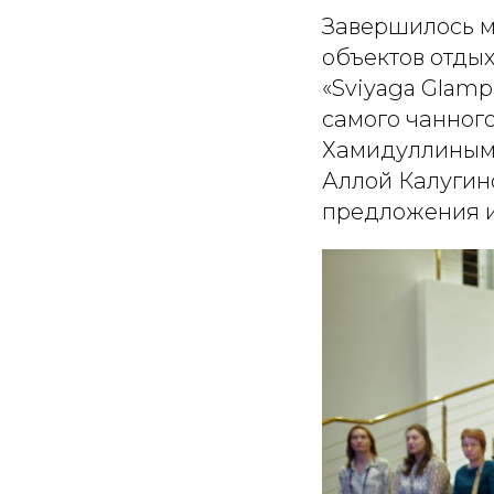
Завершилось м
объектов отдых
«Sviyaga Glam
самого чанног
Хамидуллиным 
Аллой Калугин
предложения и