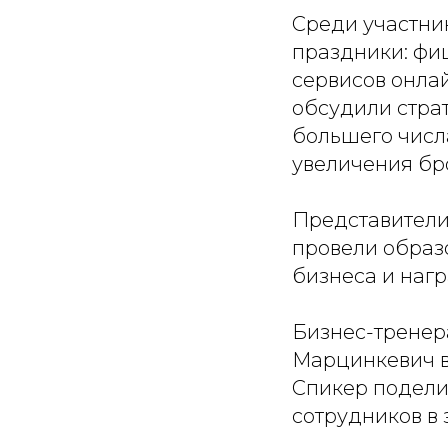
Среди участни
праздники: фи
сервисов онла
обсудили стра
большего числа
увеличения бр
Представители
провели образ
бизнеса и наг
Бизнес-тренер
Марцинкевич в
Спикер подели
сотрудников в