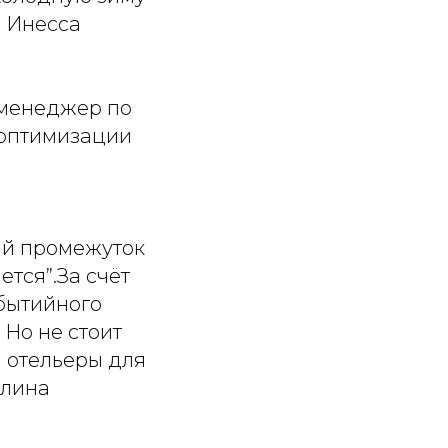
ь Инесса
 менеджер по
 оптимизации
ий промежуток
тся”.За счёт
обытийного
 Но не стоит
и отельеры для
Алина