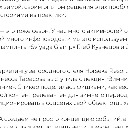
х зимой, своим опытом решения этих пробл
сториями из практики.
— это тоже сезон. У нас много активностей 
й много инфоповодов, и мы это используем
лэмпинга «Sviyaga Glamp» Глеб Кузнецов и
ркетингу загородного отеля Horseka Resort
несса Тарасова выступила с лекция «Зимни
ние». Спикер поделилась фишками, как ве
кой контент релевантен для зимнего период
ционировать в соцсетях свой объект отдых
 создаем не просто концепцию событий, а
что мотивирует посетить нас и превращает