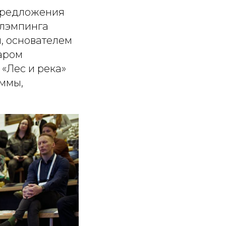
предложения
глэмпинга
, основателем
аром
«Лес и река»
аммы,