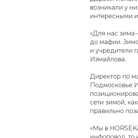
возникали у ни
интересными и
«Для нас зима 
до мафии. Зимо
и учредители г
Измайлова.
Директор по ма
Подмосковье И
позиционирова
сети зимой, ка
правильно пози
«Мы в HORSEKA
инфоповод, то 