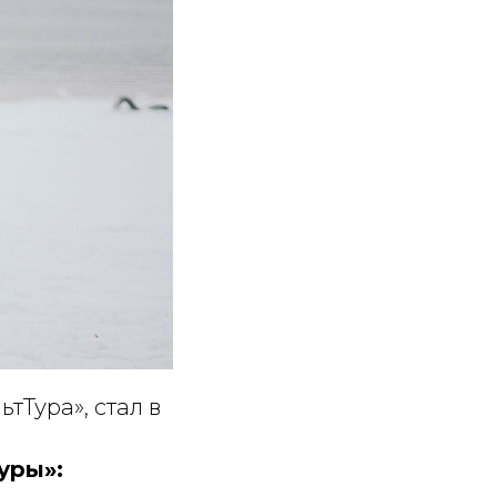
тТура», стал в
уры»: