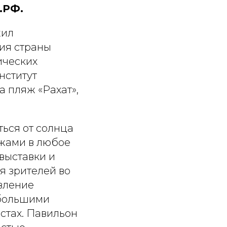
.РФ.
жил
ия страны
ических
нститут
а пляж «Рахат»,
ться от солнца
жами в любое
выставки и
я зрителей во
вление
 большими
стах. Павильон