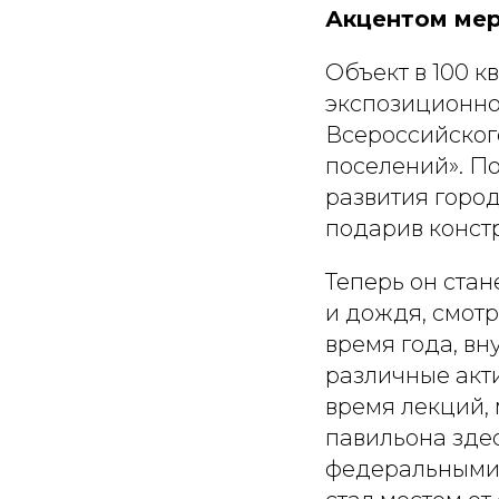
Акцентом мер
Объект в 100 к
экспозиционно
Всероссийског
поселений». П
развития город
подарив конст
Теперь он стан
и дождя, смот
время года, вн
различные акти
время лекций,
павильона зде
федеральными 