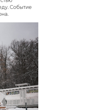
астью
еду. Событие
она.