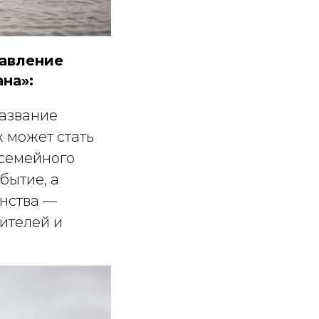
авление
на»:
название
 может стать
 семейного
бытие, а
анства —
жителей и