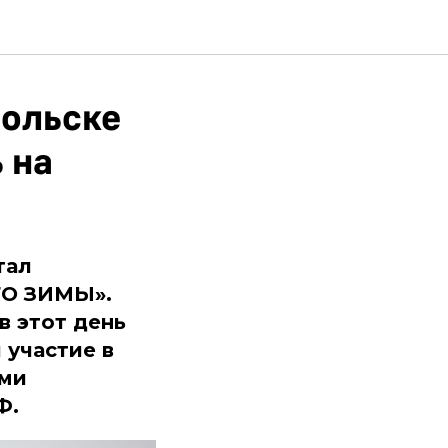
дольске
 на
тал
ТО ЗИМЫ».
в этот день
 участие в
ями
Ф.