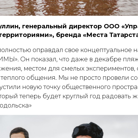
ллин, генеральный директор ООО «Упр
ерриториями», бренда «Места Татарста
полностью оправдал свое концептуальное 
ИМЫ». Он показал, что даже в декабре пляж
яжения, местом для смелых экспериментов,
 теплого общения. Мы не просто провели со
устили новую точку общественного простр
торый теперь будет круглый год радовать 
нодольска»