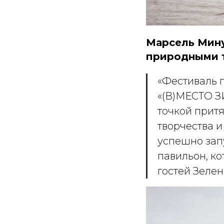
Марсель Мину
природными т
«Фестиваль 
«(В)МЕСТО З
точкой прит
творчества и
успешно зап
павильон, ко
гостей Зеле