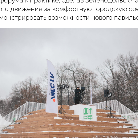
 форума к практике, сделав Зеленодольск ч
го движения за комфортную городскую ср
монстрировать возможности нового павиль