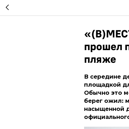
«(В)МЕС
прошел 
пляже
В середине д
площадкой дл
Обычно это ме
берег ожил: 
насыщенной д
официального