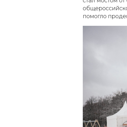
стал мостом от
общероссийско
помогло проде