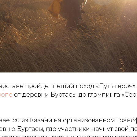
атарстане пройдет пеший поход «Путь героя
ропе
от деревни Буртасы до глэмпинга «Сер
ается из Казани на организованном транс
евню Буртасы, где участники начнут свой по