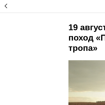
19 авгус
поход «П
тропа»