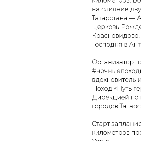
километров. В
на слияние дв
Татарстана — А
Церковь Рождес
Красновидово, 
Господня в Ант
Организатор п
#ночныепоходы
вдохновитель и
Поход «Путь ге
Дирекцией по 
городов Татарс
Старт запланир
километров про