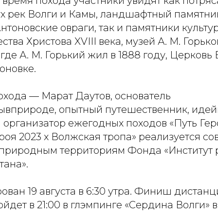
о время похода участники увидят как потр
ух рек Волги и Камы, ландшафтный памятн
нтоновские овраги, так и памятники культу
тва Христова XVIII века, музей А. М. Горько
где А. М. Горький жил в 1888 году, Церковь
оновке.
охода — Марат Даутов, основатель
вприроде, опытный путешественник, иде
 организатор ежегодных походов «Путь Геро
роя 2023 x Волжская тропа» реализуется со
природным территориям Фонда «Институт 
тана».
ован 19 августа в 6:30 утра. Финиш дистанц
йдет в 21:00 в глэмпинге «Сердина Волги» 