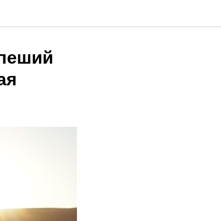
 пеший
ая