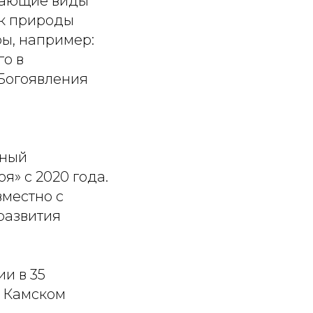
ясающие виды
ик природы
ры, например:
го в
 Богоявления
йный
я» с 2020 года.
вместно с
развития
ии в 35
в Камском