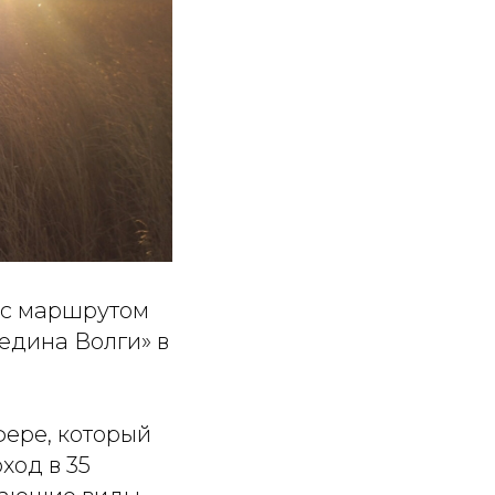
» с маршрутом
едина Волги» в
фере, который
ход в 35