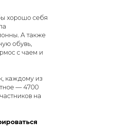
бы хорошо себя
ла
лонны. А также
ную обувь,
рмос с чаем и
к, каждому из
атное — 4700
участников на
трироваться