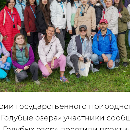
рии государственного природно
«Голубые озера» участники сооб
 Голубых озер» посетили практи