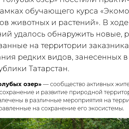
рамках обучающего курса «Эком
ов животных и растений». В ход
ий удалось обнаружить новые, р
анные на территории заказника
ния редких видов, занесенных 
ублики Татарстан.
олубых озер»
— сообщество активных жите
 сохранение и развитие природной террито
влечены в различные мероприятия на терр
равленные на сохранение его экосистемы.