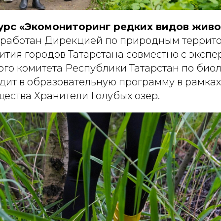
рс «Экомониторинг редких видов живо
зработан Дирекцией по природным террит
ития городов Татарстана совместно с эксп
ого комитета Республики Татарстан по био
одит в образовательную программу в рамках
щества Хранители Голубых озер.