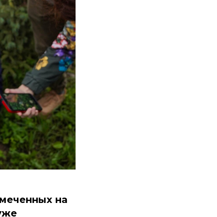
тмеченных на
уже