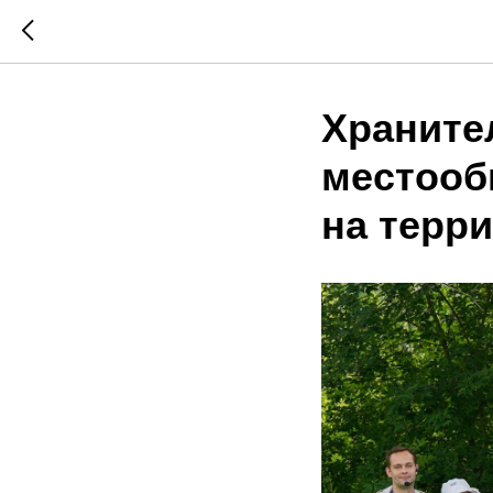
Храните
местооб
на терри