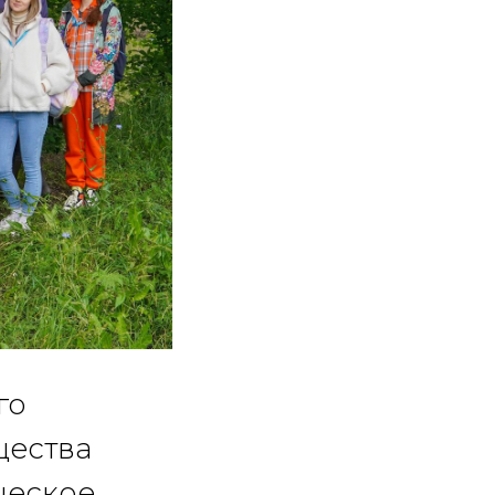
го
щества
ческое