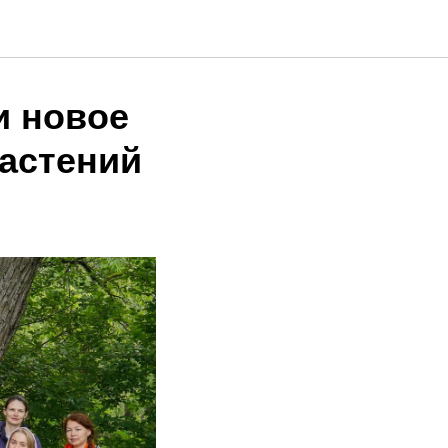
и новое
астений