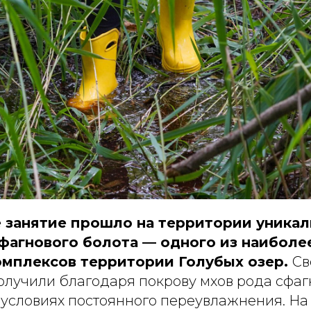
 занятие прошло на территории уника
фагнового болота — одного из наиболе
мплексов территории Голубых озер.
Св
олучили благодаря покрову мхов рода сфаг
 условиях постоянного переувлажнения. На