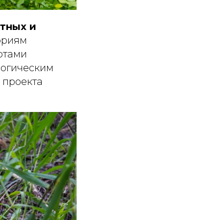
тных и
ориям
ертами
логическим
 проекта