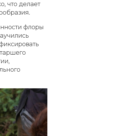
о, что делает
ообразия.
енности флоры
научились
 фиксировать
старшего
ии,
льного