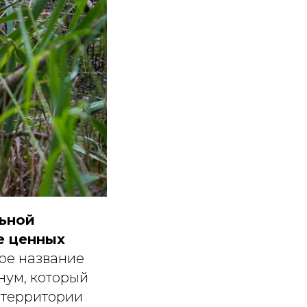
льной
е ценных
ое название
нум, который
 территории