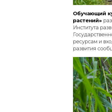
Обучающий ку
растений»
ра
Института разв
Государственн
ресурсам и вх
развития сооб