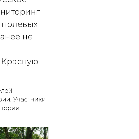
ониторинг
е полевых
анее не
в Красную
лей,
рии. Участники
итории