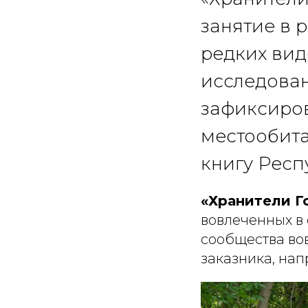
занятие в 
редких вид
исследован
зафиксиров
местообита
книгу Респ
«Хранители Г
вовлеченных в
сообщества во
заказника, нап