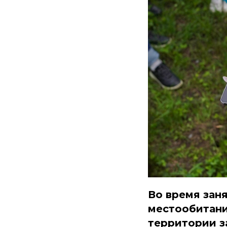
Во время зан
местообитани
территории з