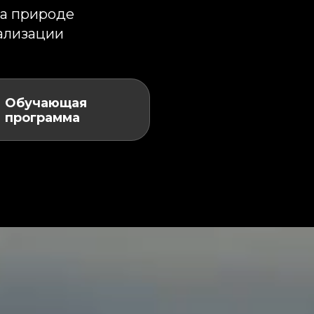
чающая
грамма