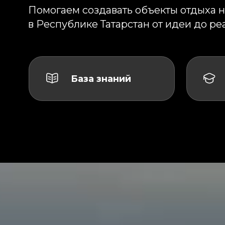
Обу
База знаний
про